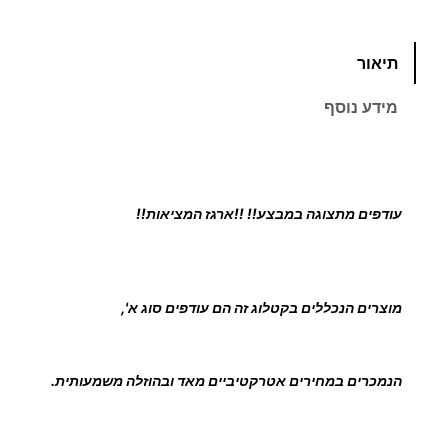
כ
תיאור
מ
ו
מידע נוסף
ת
ש
ל
פ
עודפים מתצוגה במבצע!! !!ארגז המציאות!!
ל
י
י
ר
מוצרים הנכללים בקטלוג זה הם עודפים סוג א',
מ
ג
ל
הנמכרים במחירים אטרקטיביים מאד ובהוזלה משמעותית.
ף
ח