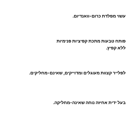
י
י
עשוי מפלדת כרום-וואנדיום.
ר
מ
ח
פותח טבעות מתכת קפיציות פנימיות
ז
ללא קפיץ.
י
ק
ל
לפלייר קצוות מעוגלים ומדוייקים, שאינם-מחליקים.
ל
א
ק
פ
בעל ידית אחיזה נוחה שאינה-מחליקה.
י
ץ