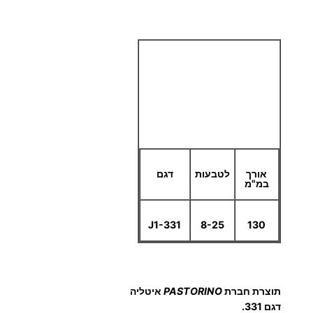
אורך
לטבעות
דגם
במ"מ
J1-331
8-25
130
תוצרת חברת
PASTORINO
איטליה
דגם
331
.