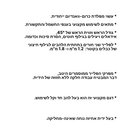
י
ר
ע
* עשוי מפלדת כרום-וואנדיום ייחודית.
ם
* מתאים לשימוש מקצועי בענפי החשמל והתקשורת.
ח
* גודל הראש וזווית הראש של 45°,
אידאלים ויעילים בגילוף חוטים, הסרת סיכות וכדומה.
ו
* לפלייר שני חורים בתחתית הלהבים לגילוף חיצוני
ת
של כבלים בקוטר: 1.2 מ"מ ו- 1.8 מ"מ.
ך
צ
ד
* מפרקי הפלייר ממוסמרים היטב,
א
דבר המבטיח עבודה חלקה ללא תזוזה של הידית.
ל
כ
* דגם מקצועי זה הוא בעל להב חד וקל לשימוש.
ס
ו
נ
* בעל ידית אחיזה נוחה שאינה-מחליקה.
י