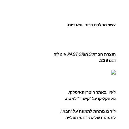
ת
כ
ש
י
עשוי מפלדת כרום-וואנדיום.
ט
נ
ו
ת
תוצרת חברת
PASTORINO
איטליה
דגם 239.
לעיון באתר היצרן האיטלקי,
נא הקליקו על "קישור" למטה.
ליחצו מתחת לתמונה על "הבא",
לתמונות של שני דגמי הפלייר.