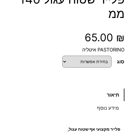
ממ
65.00
₪
PASTORINO איטליה
סוג
כ
תיאור
מ
ו
מידע נוסף
ת
ש
ל
פלייר מקצועי אף שטוח עגול,
פ