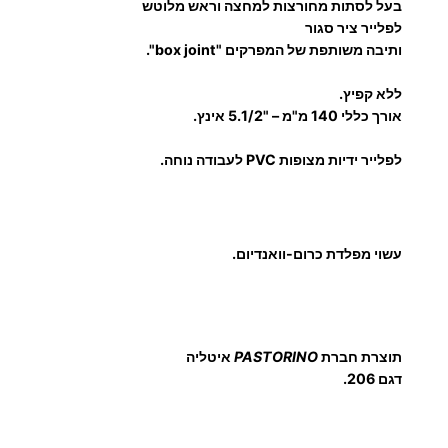
בעל לסתות מחורצות למחצה וראש מלוטש
ל
לפלייר ציר סגור
ותיבה משותפת של המפרקים "box joint".
י
י
ללא קפיץ.
ר
אורך כללי 140 מ"מ – "5.1/2 אינץ.
ש
ט
לפלייר ידיות מצופות PVC לעבודה נוחה.
ו
ח
ע
עשוי מפלדת כרום-וואנדיום.
ג
ו
ל
1
תוצרת חברת
PASTORINO
איטליה
4
דגם 206.
0
מ
מ