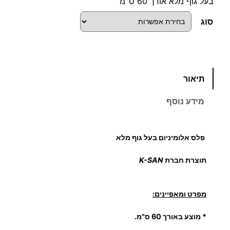
בעל גוף מלא אורך 60 ס"מ
סוג
כ
תיאור
מ
ו
מידע נוסף
ת
ש
ל
פלס אלומיניום בעל גוף מלא
פ
ל
תוצרת חברת
K-SAN
ס
א
מפרט ומאפיינים:
ל
ו
* מוצע באורך
60
ס"מ.
מ