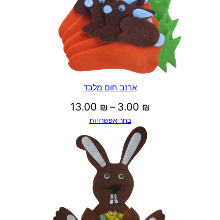
ל
ב
ד
ארנב חום מלבד
טווח
13.00
₪
–
3.00
₪
בחר אפשרויות
מחירים:
עד