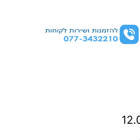
ט
12
ו