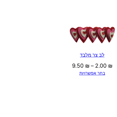
2
.
5
0
לב צר מלבד
טווח
9.50
₪
–
2.00
₪
בחר אפשרויות
מחירים:
₪
עד
ע
ד