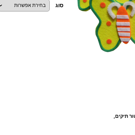
סוג
כ
מ
ו
ת
ש
ל
פ
ר
פ
ר
י
ור תיקים,
ל
ב