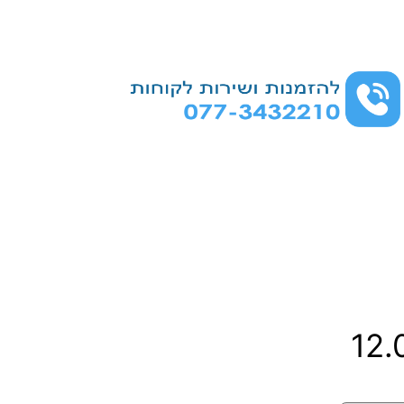
ט
12
ו