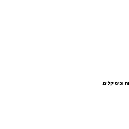
ס
ט
י
ק
ק
ש
י
ח
ה
 וכימיקלים.