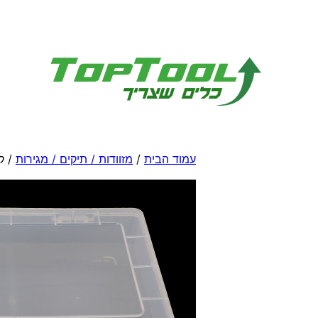
לדלג
לתוכן
עמוד הבית
/
מזוודות / תיקים / מגירות
/ ק