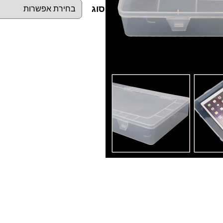
סוג
כ
מ
ו
ת
ש
ל
ק
ו
פ
ס
ת
פ
ל