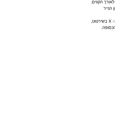
י
פ
ס
ט,
כסופה.