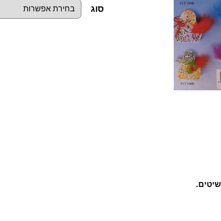
סוג
כ
מ
ו
ת
ש
ל
ק
ו
פ
ס
יטים.
ת
פ
ס