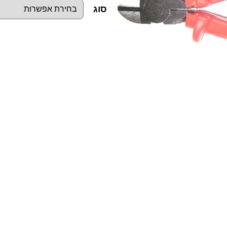
סוג
כ
מ
ו
ת
ש
ל
ק
ט
ר
א
ל
כ
ס