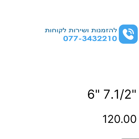
"6
ט
120.0
ו