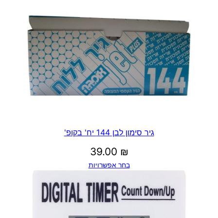
גיר סימון לבן 144 יח' בקופ'
39.00
₪
בחר אפשרויות