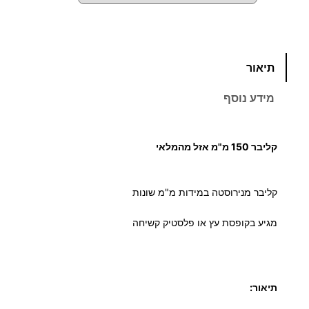
ח
מ
כ
תיאור
מ
ח
ו
מידע נוסף
ת
י
ש
ל
ר
קליבר 150 מ"מ אזל מהמלאי
ק
י
ל
קליבר מנירוסטה במידות מ"מ שונות
י
ם
ב
מגיע בקופסת עץ או פלסטיק קשיחה
ר
:
מ
כ
נ
תיאור:
9
י