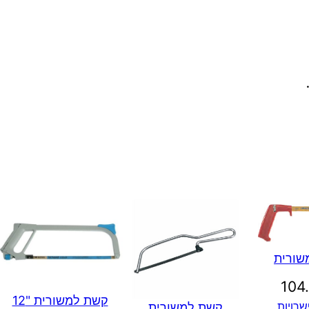
ר
י
ת
"
6
פ
ל
ס
ט
י
שורית
104
קשת למשורית "12
רויות
קשת למשורית