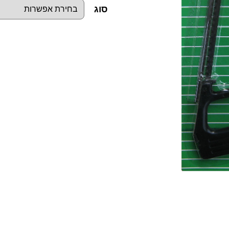
סוג
כ
מ
ו
ת
ש
ל
ק
ש
ת
ל
מ
ש
ו