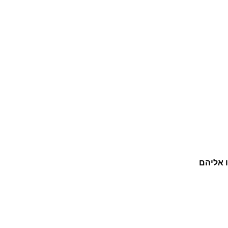
ר
ו
ס
ט
ה
–
מ
ר
י
ת
ו אליהם