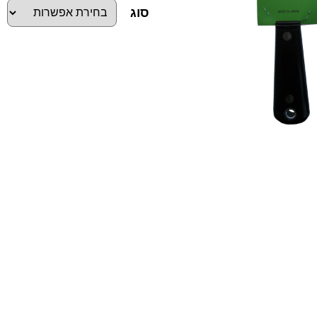
סוג
כ
מ
ו
ת
ש
ל
ש
פ
כ
ט
ל
נ
י