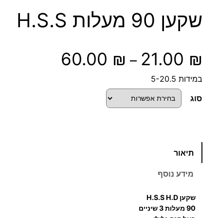
שקען 90 מעלות H.S.S
ט
60.00
₪
21.00
₪
–
ו
במידות 5-20.5
ו
סוג
ח
מ
כ
תיאור
מ
ח
ו
מידע נוסף
ת
י
ש
שקען H.S.S H.D
ל
ר
90 מעלות 3 שיניים
ש