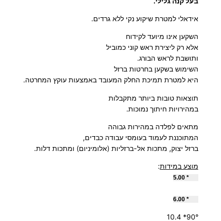
בעל קנה גלילי.
י
ק
אידאלי למטרת שיקוע נקי ללא גרדים.
ע
ם
ן
השקען אינו מיועד לקידוח
אלא רק ליצירת ראש קוני כמוביל
9
:
ותושבת לראש הבורג.
0
השימוש בשקען בחרטות ברזל
מ
היא למטרת תמיכת החלק המעובד באמצעות עוקץ המחרטה.
ע
2
תוצאות טובות ביותר מתקבלות
ל
במהירויות חיתוך נמוכות.
ו
1
ת
מתאים לפלדה במהירות גבוהה
המתוכננת לעמוד בעומסי עבודה כבדים,
H
.
ברזל יצוק, מתכות אל-ברזליות (אלומיניום) ומתכות דלות.
.
0
S
מוצע במידות
:
.
90°* 5.00
0
S
* 6.00
90
°
90°* 10.4