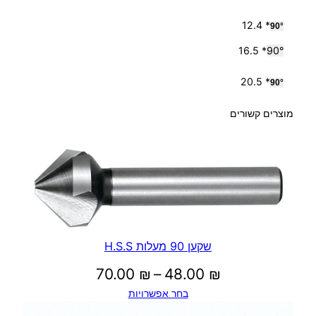
₪
* 12.4
90
°
* 16.5
90°
ע
* 20.5
90
°
ד
מוצרים קשורים
6
0
.
שקען 90 מעלות H.S.S
0
טווח
70.00
₪
–
48.00
₪
בחר אפשרויות
מחירים:
0