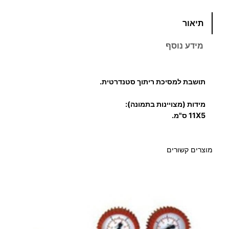
כ
תיאור
מ
ו
מידע נוסף
ת
ש
ל
תושבת למסיכת ריתוך סטנדרטית.
ת
ו
מידות (מצויינות בתמונה):
11X5 ס"מ.
ש
ב
ת
מוצרים קשורים
ל
מ
ס
י
כ
ת