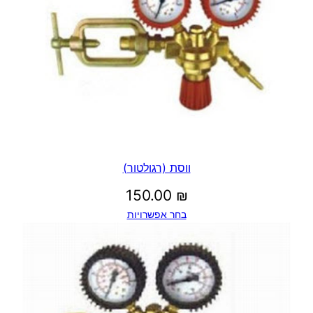
ר
י
ת
ו
ך
ווסת (רגולטור)
150.00
₪
בחר אפשרויות