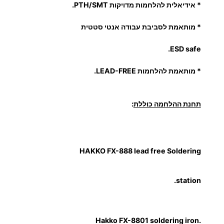
ל
* אידיאלית להלחמות מדויקות PTH/SMT.
ח
מ
* מותאמת לסביבת עבודה אנטי סטטית
ה
ESD safe.
ה
א
* מותאמת להלחמות LEAD-FREE.
ק
ו
תחנת ההלחמה כוללת
:
H
A
K
K
HAKKO FX-888 lead free Soldering
O
station.
.Hakko FX-8801 soldering iron