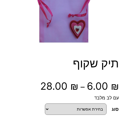
תיק שקוף
ט
28.00
₪
6.00
₪
–
ו
עם לב מלבד
ו
סוג
ח