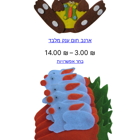
.
0
0
ארנב חום ענק מלבד
טווח
14.00
₪
–
3.00
₪
בחר אפשרויות
מחירים:
₪
עד