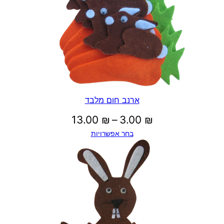
0
0
₪
ארנב חום מלבד
טווח
13.00
₪
–
3.00
₪
ע
בחר אפשרויות
מחירים:
ד
עד
2
8