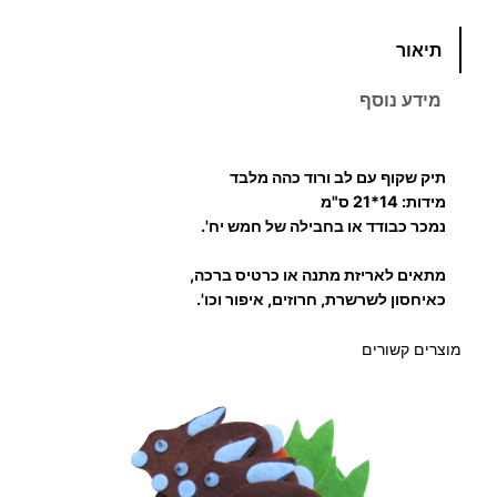
מ
כ
תיאור
מ
ח
ו
מידע נוסף
ת
י
ש
ל
ר
תיק שקוף עם לב ורוד כהה מלבד
ת
מידות: 14*21 ס"מ
י
י
נמכר כבודד או בחבילה של חמש יח'.
ק
ם
מתאים לאריזת מתנה או כרטיס ברכה,
ש
כאיחסון לשרשרת, חרוזים, איפור וכו'.
ק
:
ו
מוצרים קשורים
ף
6
.