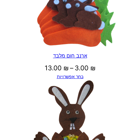
5
0
₪
ארנב חום מלבד
טווח
13.00
₪
–
3.00
₪
ע
בחר אפשרויות
מחירים:
ד
עד
1
0