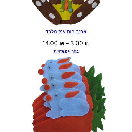
.
5
ארנב חום ענק מלבד
0
טווח
14.00
₪
–
3.00
₪
בחר אפשרויות
מחירים:
₪
עד