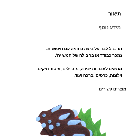
מ
כ
תיאור
מ
ח
ו
מידע נוסף
ת
י
ש
ל
ר
תרנגול לבד על ביצה כתומה עם חיפושית.
ת
נמכר כבודד או בחבילה של חמש יח'.
י
ר
מתאים לעבודות יצירה, מוביילים, עיטור תיקים,
נ
ם
וילונות, כרטיסי ברכה ועוד.
ג
ו
:
מוצרים קשורים
ל
ל
ב
2
ד
.