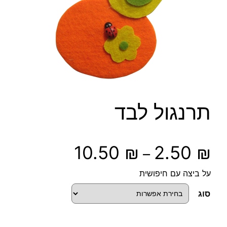
תרנגול לבד
ט
10.50
₪
2.50
₪
–
ו
על ביצה עם חיפושית
ו
סוג
ח