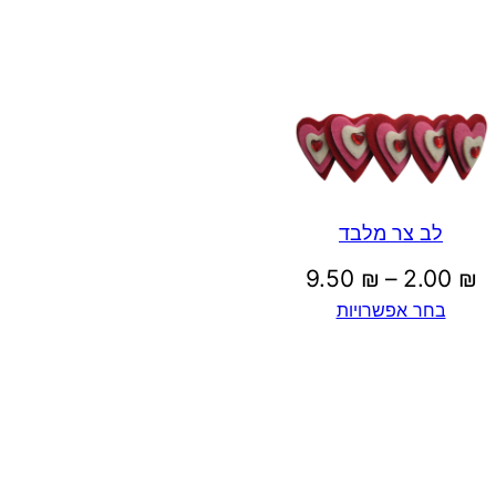
2
.
5
0
לב צר מלבד
טווח
9.50
₪
–
2.00
₪
בחר אפשרויות
מחירים:
₪
עד
ע
ד