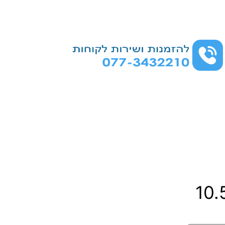
ט
10
ו