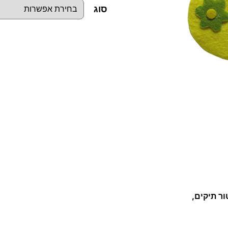
סוג
כ
מ
ו
ת
ש
ל
ת
ר
נ
ג
ו
ור תיקים,
ל
ל