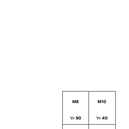
י
י
ב
ה
ד
י
ס
ק
ה
נ
י
ר
ו
M8
M10
ס
ט
40 יח'
90 יח'
ה