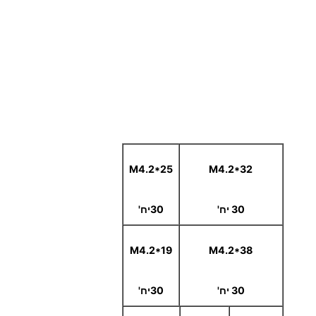
ר
ג
פ
ח
פ
ח
ק
ו
ד
M4.2*25
M4.2*32
ח
נ
30 יח'
30יח'
ר
ו
M4.2*19
M4.2*38
ס
ט
30 יח'
30יח'
ה