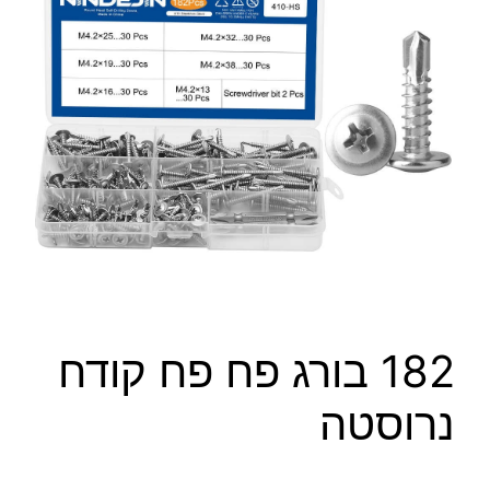
182 בורג פח פח קודח
נרוסטה